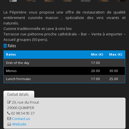
La Pépinière vous propose une offre de restauration de qualité
entièrement cuisinée maison ; spécialiste des vins vivants et
naturels.
Cuisine traditionnelle et cave à vins bio.
Terrasse rue piétonne proche cathédrale – Bar – Vente à emporter –
Accueil groupes (50 pers).
Rates
Rates
Min (€)
Max (€)
Dish of the day
17.00
Menus
20.00
30.00
Lunch formulas
17.00
25.00
Contact details
20, rue du Frout
29000 QUIMPER
02 98 54 95 37
Contact us
Website