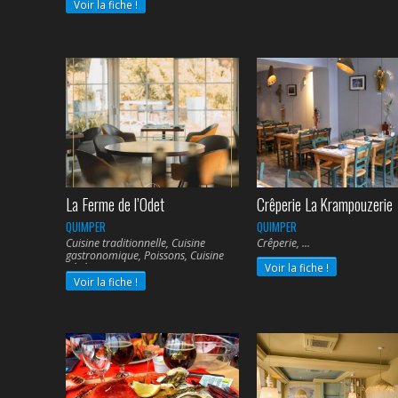
Voir la fiche !
La Ferme de l’Odet
Crêperie La Krampouzerie
QUIMPER
QUIMPER
Cuisine traditionnelle, Cuisine
Crêperie,
gastronomique, Poissons, Cuisine
végétarienne,
Voir la fiche !
Voir la fiche !