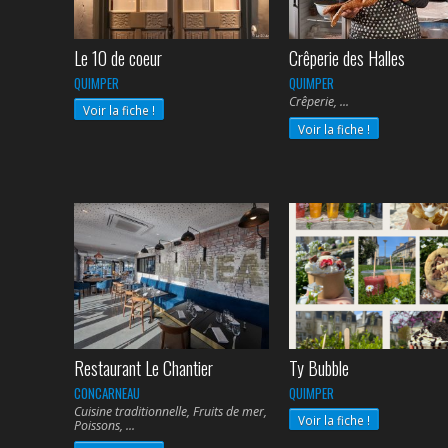
Le 10 de coeur
Crêperie des Halles
QUIMPER
QUIMPER
Crêperie,
Voir la fiche !
Voir la fiche !
Restaurant Le Chantier
Ty Bubble
CONCARNEAU
QUIMPER
Cuisine traditionnelle, Fruits de mer,
Voir la fiche !
Poissons,