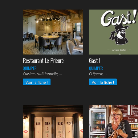
Restaurant Le Prieuré
Gast !
QUIMPER
QUIMPER
Cuisine traditionnelle,
Crêperie,
Voir la fiche !
Voir la fiche !