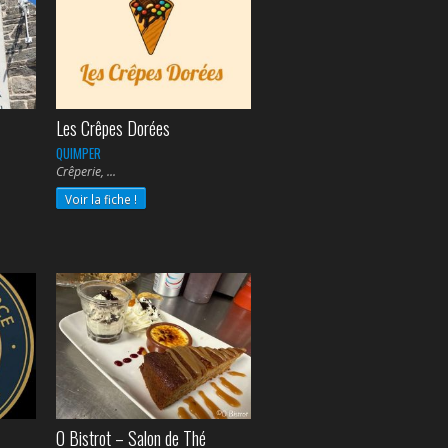
Les Crêpes Dorées
QUIMPER
Crêperie,
e,
Voir la fiche !
O Bistrot – Salon de Thé