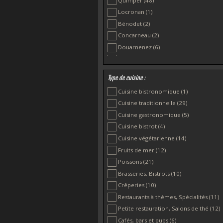
Quimper
(48)
Locronan
(1)
Bénodet
(2)
Concarneau
(2)
Douarnenez
(6)
Ile de Sein
(1)
Penmarc'h
(1)
Type de cuisine :
Pont-l'Abbé
(3)
Cuisine bistronomique
(1)
Pont-Aven
(1)
Cuisine traditionnelle
(29)
Cuisine gastronomique
(5)
Cuisine bistrot
(4)
Cuisine végétarienne
(14)
Fruits de mer
(12)
Poissons
(21)
Brasseries, Bistrots
(10)
Crêperies
(10)
Restaurants à thèmes, Spécialités
(11)
Petite restauration, Salons de thé
(12)
Cafés, bars et pubs
(6)