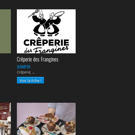
Crêperie des Frangines
QUIMPER
Crêperie,
Voir la fiche !