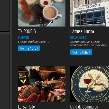
TY POUPIG
L’Amuse-Louche
QUIMPER
DOUARNENEZ
Cuisine traditionnelle,
Bistronomique, Cuisine
traditionnelle, Fruits de mer,
Voir la fiche !
Poissons, Cuisine végétarienn
Voir la fiche !
Le Bar Iodé
Café du Commerce