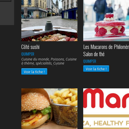
Côté sushi
Les Macarons de Philomè
Salon de thé
QUIMPER
Cuisine du monde, Poissons, Cuisine
QUIMPER
à thème, spécialités, Cuisine
étrangère, Cuisine végétarienne,
Voir la fiche !
Voir la fiche !