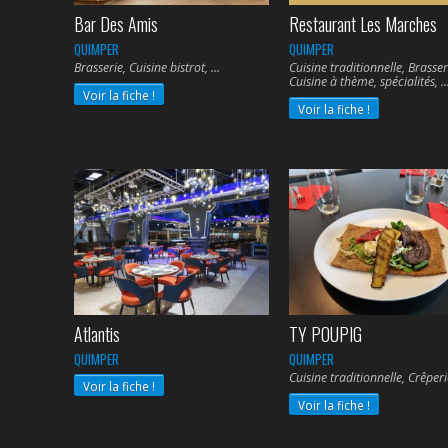
Bar Des Amis
Restaurant Les Marches
QUIMPER
QUIMPER
Brasserie, Cuisine bistrot,
Cuisine traditionnelle, Brasser
Cuisine à thème, spécialités,
Voir la fiche !
Voir la fiche !
Atlantis
TY POUPIG
QUIMPER
QUIMPER
Cuisine traditionnelle, Crêper
Voir la fiche !
Voir la fiche !