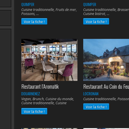
QUIMPER
QUIMPER
Cuisine traditionnelle, Fruits de mer,
Cuisine traditionnelle, Brasser
Poissons,
Cuisine bistrot,
Voir la fiche !
Voir la fiche !
Restaurant l’Aromatik
Restaurant Au Coin du Fe
DOUARNENEZ
LOCRONAN
Vegan, Brunch, Cuisine du monde,
Cuisine traditionnelle, Poisso
Cuisine traditionnelle, Cuisine
bistrot, Fruits de mer, Poissons,
Voir la fiche !
Cuisine végétarienne,
Voir la fiche !