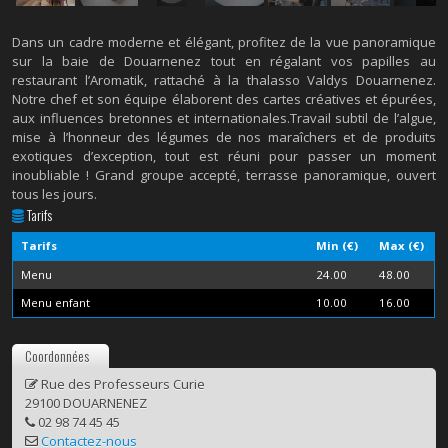
Dans un cadre moderne et élégant, profitez de la vue panoramique
sur la baie de Douarnenez tout en régalant vos papilles au
restaurant l’Aromatik, rattaché à la thalasso Valdys Douarnenez.
Notre chef et son équipe élaborent des cartes créatives et épurées,
aux influences bretonnes et internationales.Travail subtil de l’algue,
mise à l’honneur des légumes de nos maraîchers et de produits
exotiques d’exception, tout est réuni pour passer un moment
inoubliable ! Grand groupe accepté, terrasse panoramique, ouvert
tous les jours.
Tarifs
Tarifs
Min (€)
Max (€)
Menu
24.00
48.00
Menu enfant
10.00
16.00
Coordonnées
Rue des Professeurs Curie
29100 DOUARNENEZ
02 98 74 45 45
Contactez-nous