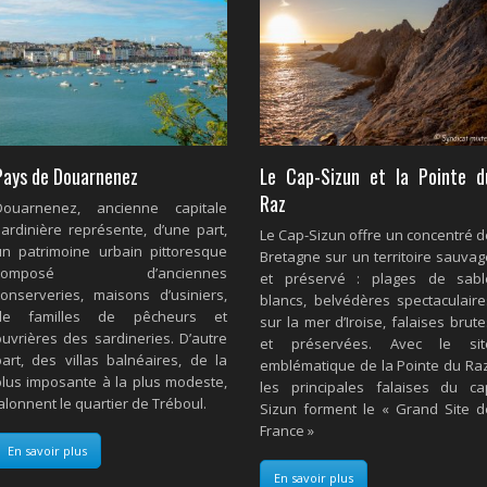
Pays de Douarnenez
Le Cap-Sizun et la Pointe d
Raz
Douarnenez, ancienne capitale
sardinière représente, d’une part,
Le Cap-Sizun offre un concentré d
un patrimoine urbain pittoresque
Bretagne sur un territoire sauvag
composé d’anciennes
et préservé : plages de sabl
conserveries, maisons d’usiniers,
blancs, belvédères spectaculaire
de familles de pêcheurs et
sur la mer d’Iroise, falaises brut
ouvrières des sardineries. D’autre
et préservées. Avec le sit
part, des villas balnéaires, de la
emblématique de la Pointe du Raz
plus imposante à la plus modeste,
les principales falaises du ca
alonnent le quartier de Tréboul.
Sizun forment le « Grand Site d
France »
En savoir plus
En savoir plus