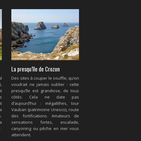
La presqu’île de Crozon
l
Des sites à couper le souffle, qu’on
,
voudrait ne jamais oublier : cette
t
presqu’île est grandiose, de tous
s
côtés. Cela ne date pas
t
d’aujourd’hui : mégalithes, tour
 a
Vauban (patrimoine Unesco), route
.
des fortifications. Amateurs de
a
sensations fortes, escalade,
.
canyoning ou pêche en mer vous
attendent.