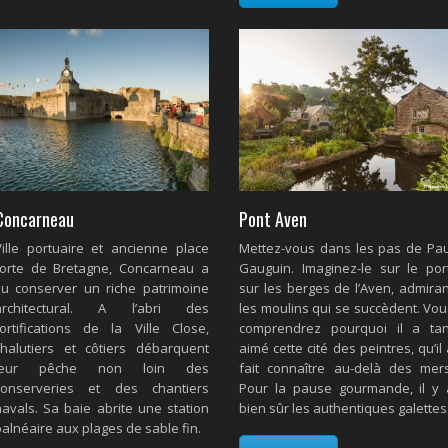
Concarneau
Pont Aven
Ville portuaire et ancienne place
Mettez-vous dans les pas de Pau
forte de Bretagne, Concarneau a
Gauguin. Imaginez-le sur le port
su conserver un riche patrimoine
sur les berges de l’Aven, admiran
architectural. A l’abri des
les moulins qui se succèdent. Vou
fortifications de la Ville Close,
comprendrez pourquoi il a tan
chalutiers et côtiers débarquent
aimé cette cité des peintres, qu’il
leur pêche non loin des
fait connaître au-delà des mers
conserveries et des chantiers
Pour la pause gourmande, il y 
navals. Sa baie abrite une station
bien sûr les authentiques galettes
alnéaire aux plages de sable fin.