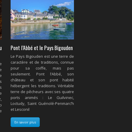
u
Pont l’Abbé et le Pays Bigouden
Le Pays Bigouden est une terre de
caractère et de traditions, connue
e
pour sa coiffe, mais pas
e
seulement. Pont l’Abbé, son
e
château et son pont habité
s
hébergent les traditions. Véritable
es
terre de pêcheurs avec ses quatre
e
ports animés : Le Guilvinec,
,
Loctudy, Saint Guénolé-Penmarc’h
p
et Lesconil
e
En savoir plus