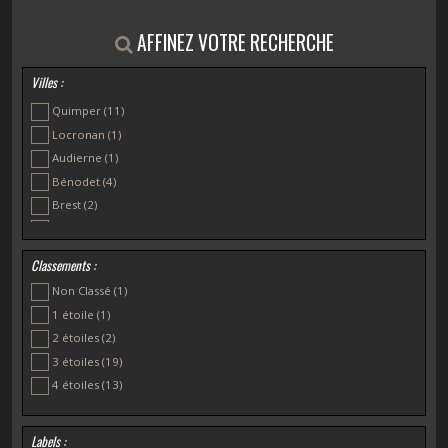
AFFINEZ VOTRE RECHERCHE
Villes :
Quimper
(11)
Locronan
(1)
Audierne
(1)
Bénodet
(4)
Brest
(2)
Camaret sur Mer
(1)
Combrit
(2)
Classements :
Douarnenez
(4)
Non Classé
(1)
Ergué-Gabéric
(1)
1 étoile
(1)
Fouesnant
(1)
2 étoiles
(2)
La Forêt-Fouesnant
(1)
3 étoiles
(19)
Loctudy
(1)
4 étoiles
(13)
Névez
(1)
Plonéour-Lanvern
(1)
Labels :
Plonévez Porzay
(1)