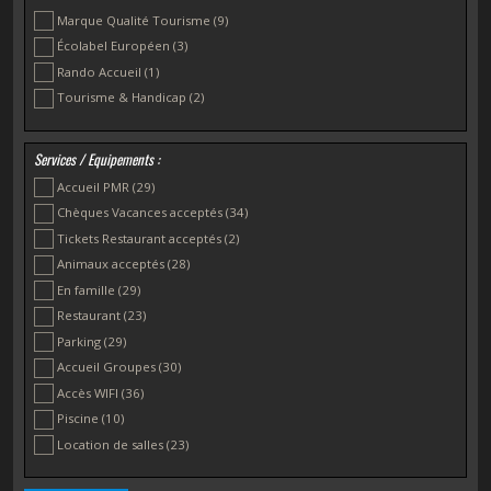
Pont-Aven
(2)
Marque Qualité Tourisme
(9)
Saint-Évarzec
(1)
Écolabel Européen
(3)
Rando Accueil
(1)
Tourisme & Handicap
(2)
Services / Equipements :
Accueil PMR
(29)
Chèques Vacances acceptés
(34)
Tickets Restaurant acceptés
(2)
Animaux acceptés
(28)
En famille
(29)
Restaurant
(23)
Parking
(29)
Accueil Groupes
(30)
Accès WIFI
(36)
Piscine
(10)
Location de salles
(23)