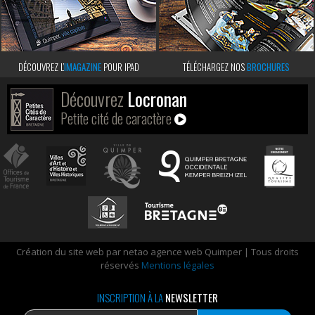
DÉCOUVREZ L’
IMAGAZINE
POUR IPAD
TÉLÉCHARGEZ NOS
BROCHURES
Découvrez
Locronan
Petite cité de caractère
Création du site web par netao agence web Quimper | Tous droits
réservés
Mentions légales
INSCRIPTION À LA
NEWSLETTER