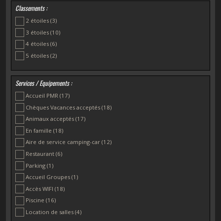
Saint-Évarzec
(1)
Classements :
Tréffiagat
(1)
2 étoiles
(3)
Trégunc
(2)
3 étoiles
(10)
4 étoiles
(6)
5 étoiles
(2)
Services / Equipements :
Accueil PMR
(17)
Chèques Vacances acceptés
(18)
Animaux acceptés
(17)
En famille
(18)
Aire de service camping-car
(12)
Restaurant
(6)
Parking
(1)
Accueil Groupes
(1)
Accès WIFI
(18)
Piscine
(16)
Location de salles
(4)