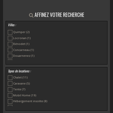
AFFINEZ VOTRE RECHERCHE
Villes :
Quimper
(2)
Locronan
(1)
Bénodet
(1)
Concarneau
(1)
Douarnenez
(1)
Fouesnant
(4)
La Forêt-Fouesnant
(1)
Types de locations :
Loctudy
(1)
Chalet
(11)
Névez
(1)
Caravane
(5)
Plomeur
(1)
Tente
(7)
Plomodiern
(1)
Mobil Home
(19)
Plonéour-Lanvern
(1)
Hébergement insolite
(8)
Plonévez Porzay
(1)
Gîtes
(6)
Pouldreuzic
(1)
LODGE
(6)