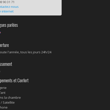
8 90 31 71
ntactez-nous
e internet
ues parlées
rture
oute l'année, tous les jours 24h/24
ssement
s
pements et Confort
erie
fant
ns la chambre
/ Satellite
phone