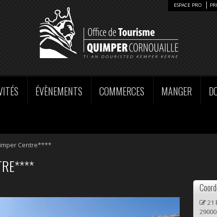
ESPACE PRO
PR
VITÉS
ÉVÈNEMENTS
COMMERCES
MANGER
D
imper Centre****
RE****
Coord
21 
29000