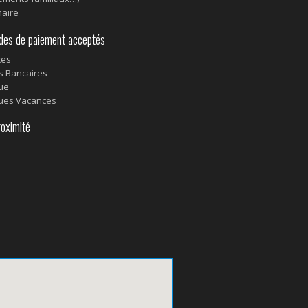
aire
s de paiement acceptés
ces
s Bancaires
ue
ues Vacances
oximité