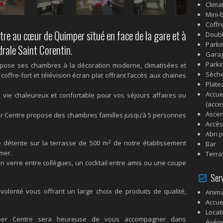
Clima
Mini-
Coffr
re au cœur de Quimper situé en face de la gare et à
Doubl
Parki
rale Saint Corentin.
Garag
Parkin
ose ses chambres à la décoration moderne, climatisées et
Sèch
offre-fort et télévision écran plat offrant l’accès aux chaines
Plate
Accue
 vie chaleureux et confortable pour vos séjours affaires ou
(acces
Asce
er Centre propose des chambres familles jusqu’à 5 personnes
Accès
Abri 
2
détente sur la terrasse de 500 m
de notre établissement
Bar
mer.
Terra
 un verre entre collègues, un cocktail entre amis ou une coupe
Serv
volonté vous offrant un large choix de produits de qualité,
Anima
Accue
Locat
per Centre sera heureuse de vous accompagner dans
événe