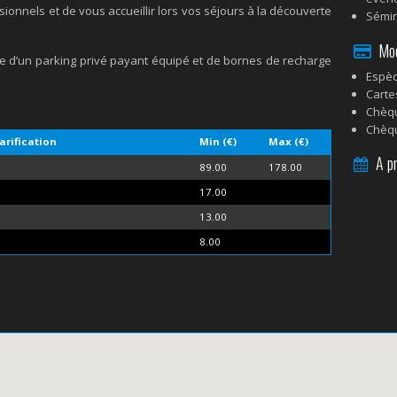
ionnels et de vous accueillir lors vos séjours à la découverte
Sémin
Mode
se d’un parking privé payant équipé et de bornes de recharge
Espè
Carte
Chèq
Chèq
arification
Min (€)
Max (€)
A pr
89.00
178.00
17.00
13.00
8.00