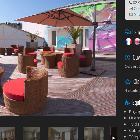
02 9
Co
Sit
Lang
Ouve
Ouvert t
Cla
4 étoile
Equi
Bagag
Lit en
TV da
Câble 
Télé