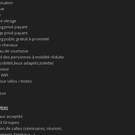
tisation
bar
e
e vitrage
ng privé payant
e privé payant
g public gratuit à proximité
e-cheveux
au de courtoisie
il des personnes à mobilité réduite
sibilité,lieux adaptés,toilette)
nseur
 WIFI
pour vélos / motos
sse
ices
ux acceptés
il Groupes
ion de salles (séminaires, réunion,
ments familiaux…)