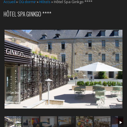
Accueil
»
Où dormir
»
Hôtels
» Hôtel Spa Ginkgo ****
HÔTEL SPA GINKGO ****