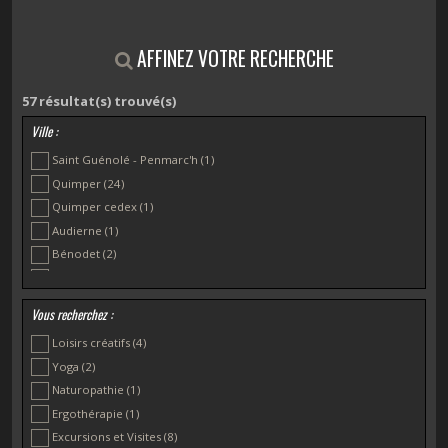
AFFINEZ VOTRE RECHERCHE
57
résultat(s) trouvé(s)
Ville :
Saint Guénolé - Penmarc'h
(1)
Quimper
(24)
Quimper cedex
(1)
Audierne
(1)
Bénodet
(2)
Brest
(2)
Clohars-Fouesnant
(2)
Vous recherchez :
Crozon
(1)
Loisirs créatifs
(4)
Elliant
(1)
Yoga
(2)
Guidel Plages
(3)
Naturopathie
(1)
Guilvinec
(1)
Ergothérapie
(1)
La Forêt-Fouesnant
(2)
Excursions et Visites
(8)
Melgven
(1)