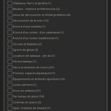
Châteaux, Parcs et Jardins
(1)
Milizac
(1)
Musées - Histoire et Patrimoine
(2)
Penmarc'h
(1)
Lieux de découverte et d'interprétation
(4)
Peumerit
(1)
Découverte de la mer
(10)
Plogonnec
(1)
À bord d'une vedette
(1)
Plomelin
(1)
À bord d'un voilier, d'un catamaran
(1)
Plonéour-Lanvern
(1)
À bord d'un voilier traditionnel
(1)
Plonévez Porzay
(1)
Circuits et Balades
(2)
Plougonvelin
(1)
Sports de glisse
(3)
Pont-Aven
(1)
Location de bateaux - Jet-ski
(1)
Pouldreuzic
(3)
Permis bateau
(1)
Pluguffan
(1)
Parcs et Activités de loisirs
(31)
Plumeliau
(1)
Piscines, espaces aquatiques
(1)
Tréguennec
(1)
Équipements et Activités sportives
(16)
Loisirs aériens
(1)
Pour les enfants
(37)
Par temps de pluie
(18)
Cinémas et casino
(2)
Spas / Instituts de beauté
(1)