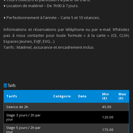
♦ Location de matériel – De 1h00 à 7 jours.
♦ Perfectionnement à l’année – Carte 5 et 10 séances.
Informations et réservations par téléphone ou par e-mail. N’hésitez
pas à nous contacter pour toute formule « à la carte » (CE, CLSH,
Espaces Jeunes, EVJF, EVG…)
Tarifs : Matériel, assurance et encadrement inclus.
Tarifs
Min
Max
Tarifs
Catégorie
Date
(€)
(€)
Séance de 2h
45.00
Stage 3 jours / 2h par
120.00
jour
Stage 5 jours / 2h par
175.00
jour