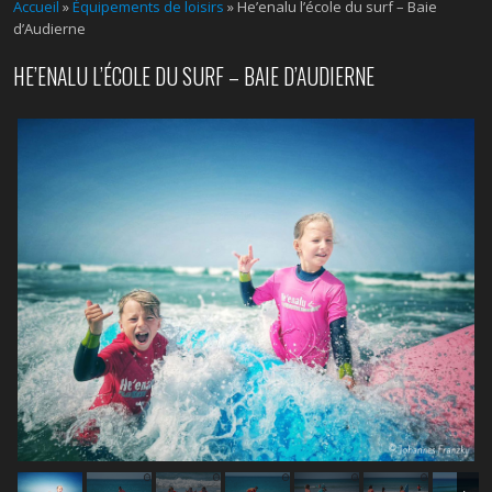
Accueil
»
Équipements de loisirs
»
He’enalu l’école du surf – Baie
d’Audierne
HE’ENALU L’ÉCOLE DU SURF – BAIE D’AUDIERNE