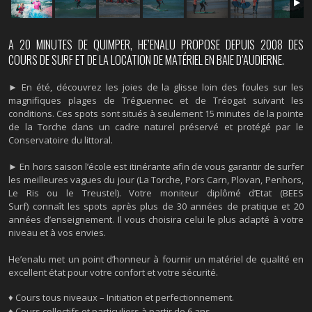
A 20 MINUTES DE QUIMPER, HE’ENALU PROPOSE DEPUIS 2008 DES
COURS DE SURF ET DE LA LOCATION DE MATÉRIEL EN BAIE D’AUDIERNE.
► En été, découvrez les joies de la glisse loin des foules sur les
magnifiques plages de Tréguennec et de Tréogat suivant les
conditions. Ces spots sont situés à seulement 15 minutes de la pointe
de la Torche dans un cadre naturel préservé et protégé par le
Conservatoire du littoral.
►
En hors saison l’école est itinérante afin de vous garantir de surfer
les meilleures vagues du jour (La Torche, Pors Carn, Plovan, Penhors,
Le Ris ou le Treustel). Votre moniteur diplômé d’Etat (BEES
Surf) connaît les spots après plus de 30 années de pratique et 20
années d’enseignement. Il vous choisira celui le plus adapté à votre
niveau et à vos envies.
He’enalu met un point d’honneur à fournir un matériel de qualité en
excellent état pour votre confort et votre sécurité.
♦ Cours tous niveaux – Initiation et perfectionnement.
♦ Cours collectifs et particuliers à partir de 6 ans.