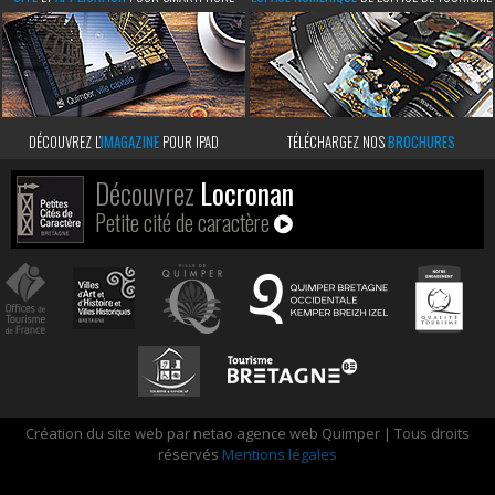
DÉCOUVREZ L’
IMAGAZINE
POUR IPAD
TÉLÉCHARGEZ NOS
BROCHURES
Découvrez
Locronan
Petite cité de caractère
Création du site web par netao agence web Quimper | Tous droits
réservés
Mentions légales