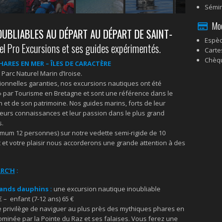
Sémin
Mode
UBLIABLES AU DÉPART AU DÉPART DE SAINT-
Espè
el Pro Excursions et ses guides expérimentés.
Carte
Chèq
ARES EN MER – ÎLES DE CARACTÈRE
Parc Naturel Marin d’Iroise.
ionnelles garanties, nos excursions nautiques ont été
 par Tourisme en Bretagne et sont une référence dans le
 et de son patrimoine. Nos guides marins, forts de leur
leurs connaissances et leur passion dans le plus grand
s.
um 12 personnes) sur notre vedette semi-rigide de 10
t et votre plaisir nous accorderons une grande attention à des
RC’H
:
rands dauphins :
une excursion nautique inoubliable
€ – enfant (7-12 ans) 65 €
le privilège de naviguer au plus près des mythiques phares en
 dominée par la Pointe du Raz et ses falaises. Vous ferez une