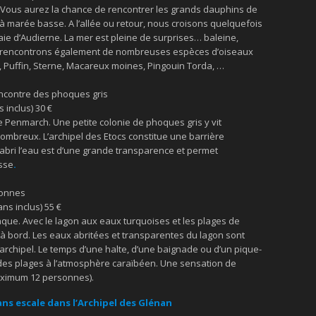
n. Vous aurez la chance de rencontrer les grands dauphins de
à marée basse. A l’allée ou retour, nous croisons quelquefois
aie d’Audierne. La mer est pleine de surprises… baleine,
s rencontrons également de nombreuses espèces d’oiseaux
 Puffin, Sterne, Macareux moines, Pingouin Torda, …
encontre des phoques gris
 inclus) 30 €
 de Penmarch. Une petite colonie de phoques gris y vit
ombreux. L’archipel des Etocs constitue une barrière
 abri l’eau est d’une grande transparence et permet
sse
.
tonnes
ns inclus) 55 €
iaque. Avec le lagon aux eaux turquoises et les plages de
te à bord. Les eaux abritées et transparentes du lagon sont
archipel. Le temps d’une halte, d’une baignade ou d’un pique-
es plages à l’atmosphère caraïbéen. Une sensation de
maximum 12 personnes).
ans escale dans l’Archipel des Glénan