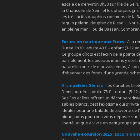
escale de d’environ 3h30 sur l’île de Sei
la Chaussée de Sein, et les phoques gris 
les très actifs dauphins communs de la B
requin pélerin, dauphin de Risso … Nou
en pleine mer : Fou de Bassan, Cormoran,
Excursion nautique aux Etocs :
à la r
Durée 1h30 : adulte 40 € – enfant (3-12 ans
Ce groupe d’îlots est l’écrin de la pointe
paisiblement, les oiseaux marins y sont n
naturelle contre le mauvais temps, à son
d’observer des fonds d’une grande riche
Archipel des Glénan :
les Caraïbes bre
Demi-journée : adulte 75 € – enfant (5-12 a
Ses îles et îlots offrent un décor paradis
sables blancs, c’est l’exotisme qui s’invi
idéales pour une balade découverte de l’
nique, nous pourrons vous déposer sur d
liberté unique à vivre en petit groupe (
Nouvelle excursion 2026 : Excursion s