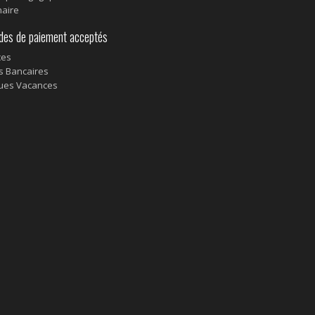
aire
s de paiement acceptés
ces
s Bancaires
ues Vacances