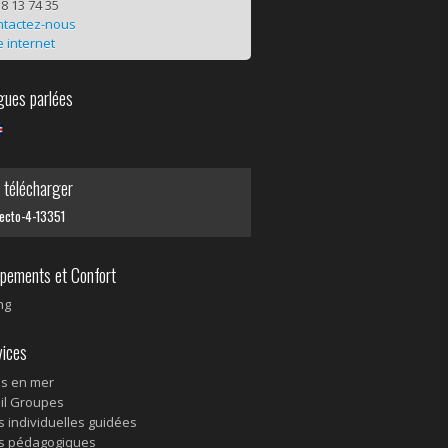
8 13 74 35
ntactez-nous
e internet
ues parlées
télécharger
recto-4-13351
pements et Confort
ng
ices
es en mer
il Groupes
es individuelles guidées
es pédagogiques