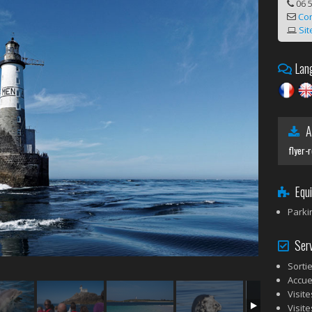
06 5
Co
Sit
Lang
A 
flyer-
Equi
Parki
Serv
Sorti
Accue
Visit
Visit