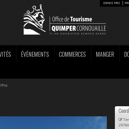
ESPACE PRO
PR
VITÉS
ÉVÈNEMENTS
COMMERCES
MANGER
D
l Pro
Coord
Ter
29760