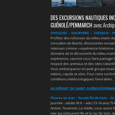
DES EXCURSIONS NAUTIQUES INO
GUÉNOLÉ/PENMARCH
avec Archip
PHOQUES – DAUPHINS – OISEAUX – PH
Profitez des richesses du milieu marin du 
Sensation de liberté, découvertes except
retenues comme « expérience bretonne »
domaine de la découverte du milieu marin
expérience, sauront vous faire partager 
respect des animaux et des sites naturel
Vous embarquerez en petit groupe (maxim
mètres, rapide et sûre. Pour votre confor
conditions météorologiques favorables.
AU DÉPART DE SAINT GUÉNOLÉ/PENMA
Phares en mer – Escale île de Sein – G
Journée : adulte 95 € – ado (13-16 ans) 75 
Armen, Tevennec, La Vieille, vous aurez 
mer qui entourent l’île et le raz de Sein,