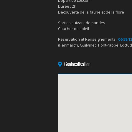
Départ de Lesconil
Durée : 2h
Découverte de la faune et de la flore
Sorties suivant demandes
Coucher de soleil
Réservation et Renseignements :
06 58 13
(Penmarc’h, Guilvinec, Pont-l’abbé, Loctudy
Géolocalisation