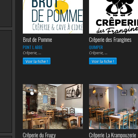
Brut de Pomme
Crêperie des Frangines
PONT L ABBE
QUIMPER
Crêperie,
Crêperie,
Voir la fiche !
Voir la fiche !
Crêperie du Frugy
Crêperie La Krampouzerie