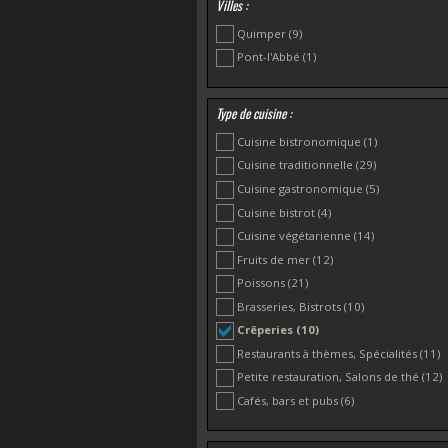
Villes :
Quimper
(9)
Pont-l'Abbé
(1)
Type de cuisine :
Cuisine bistronomique
(1)
Cuisine traditionnelle
(29)
Cuisine gastronomique
(5)
Cuisine bistrot
(4)
Cuisine végétarienne
(14)
Fruits de mer
(12)
Poissons
(21)
Brasseries, Bistrots
(10)
Crêperies
(10)
Restaurants à thèmes, Spécialités
(11)
Petite restauration, Salons de thé
(12)
Cafés, bars et pubs
(6)