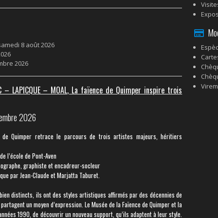
Visit
Expos
Mode
 samedi 8 août 2026
Espè
2026
Carte
embre 2026
Chèq
Chèq
Virem
C – LAPICQUE – MOAL, La faïence de Quimper inspire trois
ptembre 2026
de Quimper retrace le parcours de trois artistes majeurs, héritiers
 de l’école de Pont-Aven
otographe, graphiste et encadreur-socleur
ique par Jean-Claude et Marjatta Taburet.
bien distincts, ils ont des styles artistiques affirmés par des décennies de
ls partagent un moyen d’expression. Le Musée de la Faïence de Quimper et la
années 1990, de découvrir un nouveau support, qu’ils adaptent à leur style.