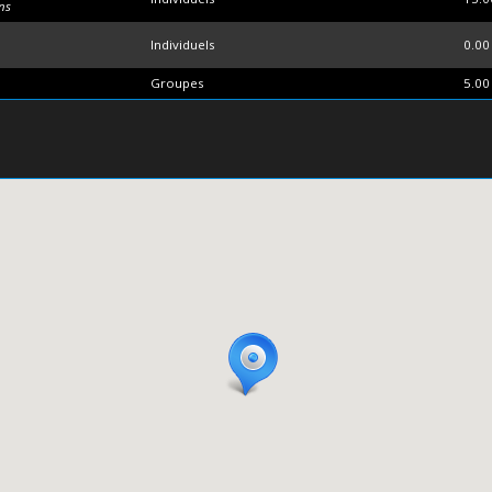
ns
Individuels
0.00
Groupes
5.00