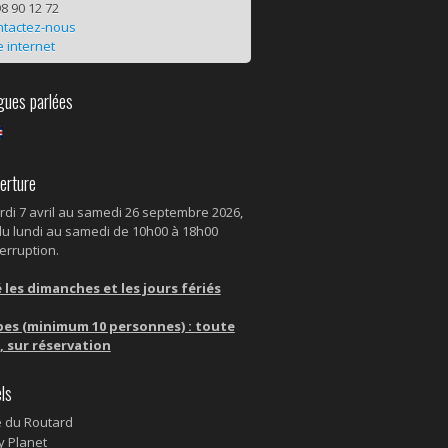
8 90 12 72
ntactez-nous
e internet
ues parlées
rture
rdi 7 avril au samedi 26 septembre 2026,
du lundi au samedi de 10h00 à 18h00
erruption.
 les dimanches et les jours fériés
es (minimum 10 personnes) : toute
, sur réservation
ls
 du Routard
y Planet