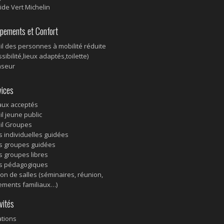
ide Vert Michelin
pements et Confort
il des personnes à mobilité réduite
sibilité,lieux adaptés,toilette)
nseur
ices
ux acceptés
il jeune public
il Groupes
es individuelles guidées
es groupes guidées
es groupes libres
es pédagogiques
ion de salles (séminaires, réunion,
ments familiaux…)
vités
tions