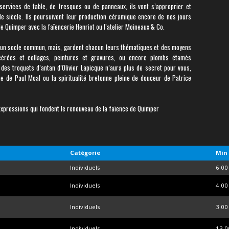
ervices de table, de fresques ou de panneaux, ils vont s’approprier et
Ie siècle. Ils poursuivent leur production céramique encore de nos jours
de Quimper avec la faïencerie Henriot ou l’atelier Moineaux & Co.
e un socle commun, mais, gardent chacun leurs thématiques et des moyens
 lacérées et collages, peintures et gravures, ou encore plombs étamés
 des troquets d’antan d’Olivier Lapicque n’aura plus de secret pour vous,
e de Paul Moal ou la spiritualité bretonne pleine de douceur de Patrice
d’expressions qui fondent le renouveau de la faïence de Quimper
Catégorie
Min 
Individuels
6.00
Individuels
4.00
Individuels
3.00
Individuels
13.0