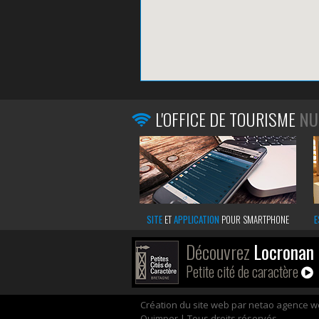
L'OFFICE DE TOURISME
NU
SITE
ET
APPLICATION
POUR SMARTPHONE
E
Découvrez
Locronan
Petite cité de caractère
Création du site web par netao agence 
Quimper | Tous droits réservés