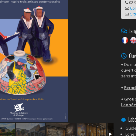
02 9
Co
Sit
Lang
Ouve
♦ Du ma
ouvert 
sans int
♦
Fermé
♦
Group
l'année
Labe
Guide
Lonel