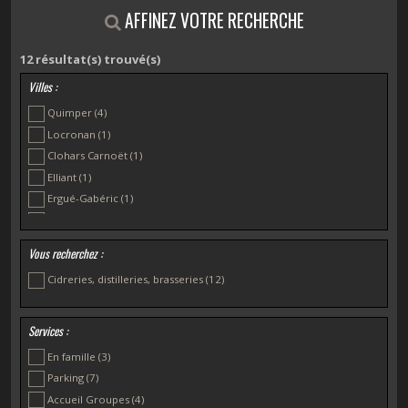
AFFINEZ VOTRE RECHERCHE
12
résultat(s) trouvé(s)
Villes :
Quimper
(4)
Locronan
(1)
Clohars Carnoët
(1)
Elliant
(1)
Ergué-Gabéric
(1)
Plomelin
(1)
Plonéis
(1)
Vous recherchez :
Pouldreuzic
(1)
Cidreries, distilleries, brasseries
(12)
Telgruc-sur-Mer
(1)
Services :
En famille
(3)
Parking
(7)
Accueil Groupes
(4)