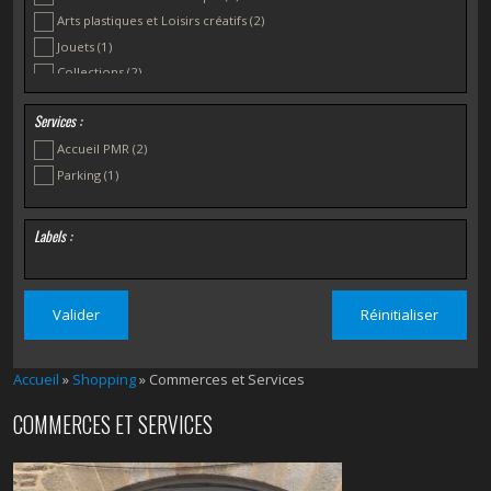
Arts plastiques et Loisirs créatifs
(2)
Jouets
(1)
Collections
(2)
Ameublement et Décoration
(1)
Services :
Faïences - Arts de la table - Souvenirs
(1)
Accueil PMR
(2)
Antiquaires et Brocantes
(1)
Parking
(1)
Autres
(1)
Location de vélos
(1)
Labels :
Accueil
»
Shopping
» Commerces et Services
COMMERCES ET SERVICES