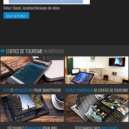
Veloc’ Ouest, location/livraison de vélos
Voir la fiche !
L'OFFICE DE TOURISME
NUMÉRIQUE
SITE
ET
APPLICATION
POUR SMARTPHONE
ESPACE NUMÉRIQUE
DE L'OFFICE DE TOURISME
DÉCOUVREZ L’
IMAGAZINE
POUR IPAD
TÉLÉCHARGEZ NOS
BROCHURES