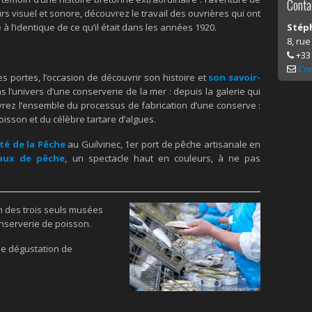
Conta
rs visuel et sonore, découvrez le travail des ouvrières qui ont
 l’identique de ce qu’il était dans les années 1920.
Stéph
8, ru
+33 
Con
 portes, l’occasion de découvrir son histoire et
son savoir-
 l’univers d’une conserverie de la mer : depuis la galerie qui
vrez l’ensemble du processus de fabrication d’une conserve :
isson et du célèbre tartare d’algues.
ité de la Pêche
au Guilvinec, 1er port de pêche artisanale en
aux de pêche
, un spectacle haut en couleurs, à ne pas
n des trois seuls musées
onserverie de poisson.
ne dégustation de