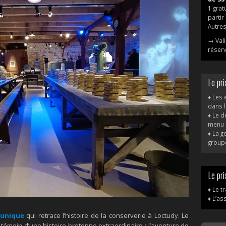
1 grat
partir
Autres
→ Vali
réserv
Le pr
♦ Les 
dans 
♦ Le d
menu 3
♦ La g
group
Le pr
♦ Le t
♦ L’as
 unique
qui retrace l’histoire de la conserverie à Loctudy. Le
 témoin d’une histoire bretonne extraordinaire : l’aventure de