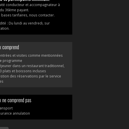
uité conducteur et accompagnateur à
 du 36ème payant.
 bases tarifaires, nous contacter.
dité : Du lundi au vendredi, sur
ation.
ix comprend
entrées et visites comme mentionnées
le programme
éjeuner dans un restaurant traditionnel,
 plats et boissons incluses
estion des réservations par le service
es
ix ne comprend pas
ransport
surance annulation