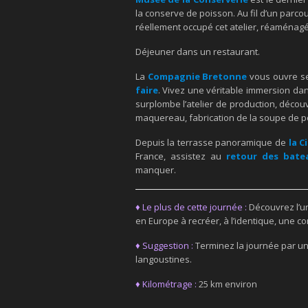
la conserve de poisson. Au fil d’un parcou
réellement occupé cet atelier, réaménagé à
Déjeuner dans un restaurant.
La
Compagnie Bretonne
vous ouvre ses
faire
. Vivez une véritable immersion dans
surplombe l’atelier de production, décou
maquereau, fabrication de la soupe de po
Depuis la terrasse panoramique de
la C
France, assistez au
retour des bate
manquer.
♦ Le plus de cette journée :
Découvrez l’u
en Europe à recréer, à l’identique, une c
♦ Suggestion :
Terminez la journée par u
langoustines.
♦ Kilométrage :
25 km environ