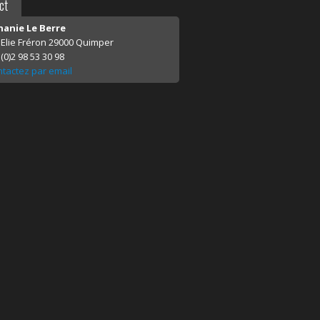
ct
anie Le Berre
e Elie Fréron 29000 Quimper
(0)2 98 53 30 98
tactez par email