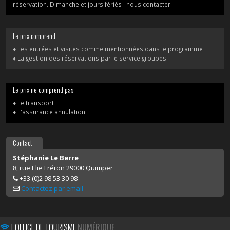
réservation. Dimanche et jours fériés : nous contacter.
Le prix comprend
♦ Les entrées et visites comme mentionnées dans le programme
♦ La gestion des réservations par le service groupes
Le prix ne comprend pas
♦ Le transport
♦ L'assurance annulation
Contact
Stéphanie Le Berre
8, rue Elie Fréron 29000 Quimper
+33 (0)2 98 53 30 98
Contactez par email
L'OFFICE DE TOURISME
NUMÉRIQUE