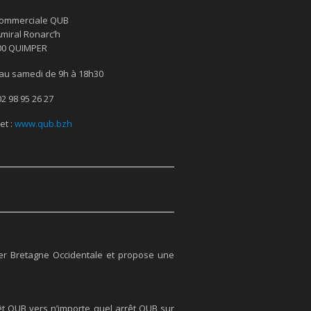
commerciale QUB
Amiral Ronarc’h
00 QUIMPER
 au samedi de 9h à 18h30
 02 98 95 26 27
et :
www.qub.bzh
er Bretagne Occidentale et propose une
êt QUB vers n’importe quel arrêt QUB sur