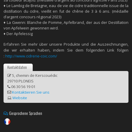
♦ Le Lambig de Bretagne, eau de vie de cidre traditionnelle issue de la
distillation du cidre, vieillit en fut de chêne de 3 à 6 ans. (médaille
d’argent concours régional 2023)
♦ La Gwenn: Blanche de Pomme, Apfelbrand, der aus der Destillation
von Apfelwein gewonnen wird.
♦ Der Apfelessig
Erfahren Sie mehr über unsere Produkte und die Auszeichnungen,
die wir erhalten haben, indem Sie dem folgenden Link folgen
:
http://www.cidrerie-coic.com/
Kontaktdaten
5, chemin de Kerscouédic
29710 PLONEIS
06 30 56 19 01
Kontaktieren Sie uns
Website
Gesprochene Sprachen