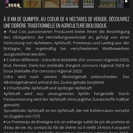
À 8 KM DE QUIMPER, AU COEUR DE 4 HECTARES DE VERGER, DÉCOUVREZ
UNE CIDRERIE TRADITIONNELLE EN AGRICULTURE BIOLOGIQUE.
► Paul Coïc passionierter Produzent bietet Ihnen die Besichtigung
des Obstgartens der Herstellungswerkstatt an, gefolgt von einer
Verkostung von Apfelwein, Apfelsaft, Pommeau und Lambig aus der
Bretagne, die regelmäßig bei verschiedenen Wettbewerben
ausgezeichnet werden.
♦ 5 cidres différents : Extra-Brut (médaille d’or concours régional 2023),
Brut, Fermier, Demi-Sec (médialle d’argent concours régional 2023) et
Doux (médaille d’or concours régional 2023)
Cidre wird nach seinem Alkoholgehalt unterschieden. Der
Alkoholgehalt wird anhand des Zuckergehalts bestimmt.
♦ 2 Fruchtsäfte: Apfelsaft und spritziger Apfelsaft
Apfelsaft wird aus unvergorenen Äpfeln hergestellt. Durch
Pasteurisierung wird der Apfelsaft ohne jegliche Zusatzstoffe haltbar
gemacht.
Sprudelnder Apfelsaft ist ein Apfelsaft, der mit Kohlensäure versetzt
ist (Zugabe von CO²).
♦ Le Pommeau de Bretagne est un mélange subtil de jus de pomme et
d’eau de vie. Au contact du fût de chêne où il vieillit 24 mois il acquiert
sa couleur acajou. (médaille d’argent au concours agricole Paris 2023)