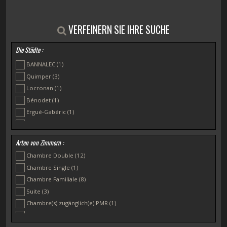
VERFEINERN SIE IHRE SUCHE
Die Städte :
BANNALEC
(1)
Quimper
(3)
Locronan
(1)
Bénodet
(1)
Ergué-Gabéric
(1)
La Forêt-Fouesnant
(1)
Landrévarzec
(1)
Arten von Zimmern :
Loctudy
(1)
Chambre Double
(12)
Plogonnec
(1)
Chambre Single
(1)
Saint-Évarzec
(1)
Chambre Familiale
(8)
Suite
(3)
Chambre(s) zugänglich(e) PMR
(1)
Rez de Chaussée
(2)
A l'Etage
(5)