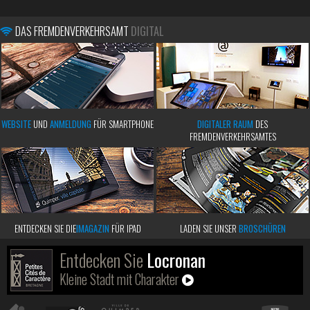
DAS FREMDENVERKEHRSAMT
DIGITAL
WEBSITE
UND
ANMELDUNG
FÜR SMARTPHONE
DIGITALER RAUM
DES
FREMDENVERKEHRSAMTES
ENTDECKEN SIE DIE
IMAGAZIN
FÜR IPAD
LADEN SIE UNSER
BROSCHÜREN
Entdecken Sie
Locronan
Kleine Stadt mit Charakter