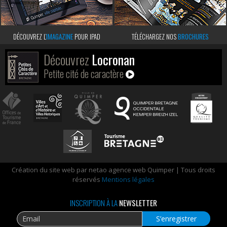
DÉCOUVREZ L’
IMAGAZINE
POUR IPAD
TÉLÉCHARGEZ NOS
BROCHURES
Découvrez
Locronan
Petite cité de caractère
Création du site web par netao agence web Quimper | Tous droits
réservés
Mentions légales
INSCRIPTION À LA
NEWSLETTER