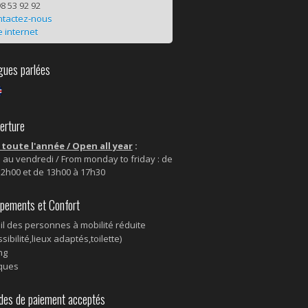
8 53 92 92
ntactez-nous
e internet
ues parlées
rture
toute l'année / Open all year
:
 au vendredi / From monday to friday : de
12h00 et de 13h00 à 17h30
pements et Confort
il des personnes à mobilité réduite
sibilité,lieux adaptés,toilette)
ng
ques
s de paiement acceptés