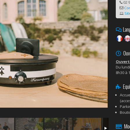
02 9
Co
Sit
Lang
Ouve
Ouvert 
Du lundi
8h30 à 
Equi
Accue
(acces
Parki
Bouti
Mode