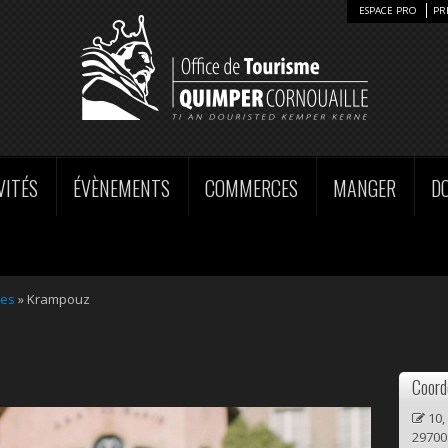
ESPACE PRO
PR
VITÉS
ÉVÈNEMENTS
COMMERCES
MANGER
D
ces
» Krampouz
Coord
10,
2970