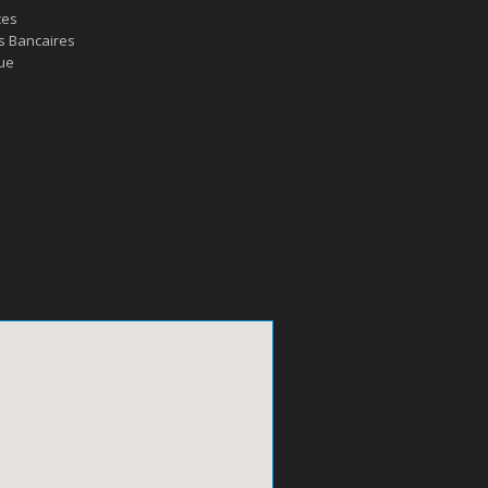
ces
s Bancaires
ue