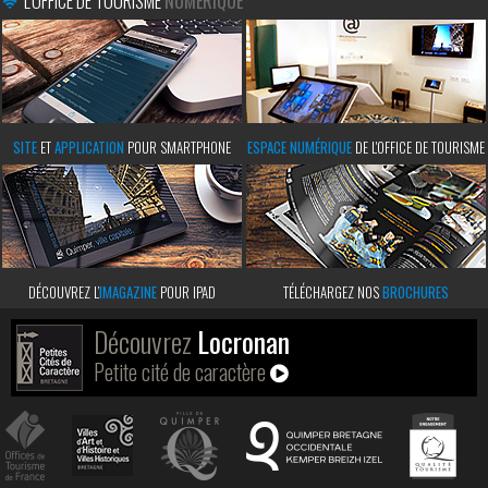
L'OFFICE DE TOURISME
NUMÉRIQUE
SITE
ET
APPLICATION
POUR SMARTPHONE
ESPACE NUMÉRIQUE
DE L'OFFICE DE TOURISME
DÉCOUVREZ L’
IMAGAZINE
POUR IPAD
TÉLÉCHARGEZ NOS
BROCHURES
Découvrez
Locronan
Petite cité de caractère