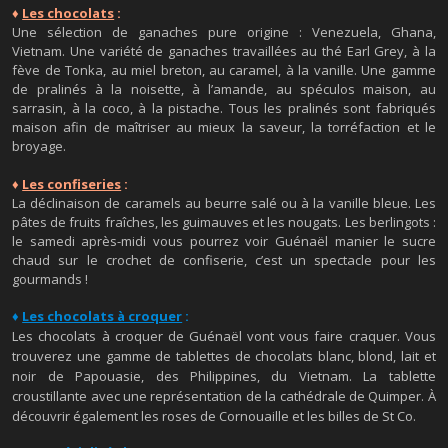
♦
Les chocolats
:
Une sélection de ganaches pure origine : Venezuela, Ghana,
Vietnam. Une variété de ganaches travaillées au thé Earl Grey, à la
fève de Tonka, au miel breton, au caramel, à la vanille. Une gamme
de pralinés à la noisette, à l’amande, au spéculos maison, au
sarrasin, à la coco, à la pistache. Tous les pralinés sont fabriqués
maison afin de maîtriser au mieux la saveur, la torréfaction et le
broyage.
♦
Les confiseries
:
La déclinaison de caramels au beurre salé ou à la vanille bleue. Les
pâtes de fruits fraîches, les guimauves et les nougats. Les berlingots :
le samedi après-midi vous pourrez voir Guénaël manier le sucre
chaud sur le crochet de confiserie, c’est un spectacle pour les
gourmands !
♦
Les chocolats à croquer
:
Les chocolats à croquer de Guénaël vont vous faire craquer. Vous
trouverez une gamme de tablettes de chocolats blanc, blond, lait et
noir de Papouasie, des Philippines, du Vietnam. La tablette
croustillante avec une représentation de la cathédrale de Quimper. À
découvrir également les roses de Cornouaille et les billes de St Co.