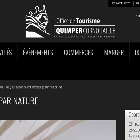
ESPACE PRO
PR
CH
VITÉS
ÉVÈNEMENTS
COMMERCES
MANGER
D
Au 46, Maison d’Hôtes par nature
 PAR NATURE
Coord
46,
2995
07 6