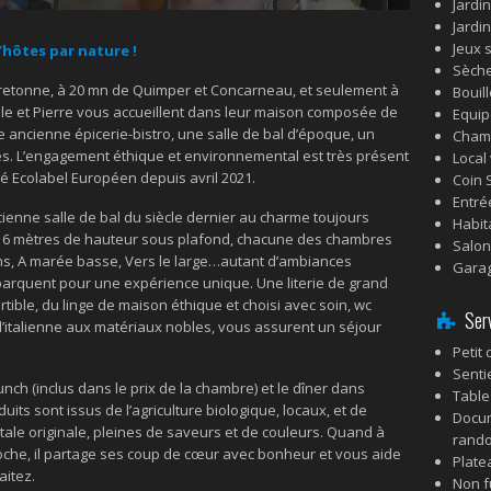
Jardin
Jardi
Jeux s
’hôtes par nature !
Sèch
 bretonne, à 20 mn de Quimper et Concarneau, et seulement à
Bouill
ole et Pierre vous accueillent dans leur maison composée de
Equi
ne ancienne épicerie-bistro, une salle de bal d’époque, un
Cham
es. L’engagement éthique et environnemental est très présent
Local
fié Ecolabel Européen depuis avril 2021.
Coin 
Entré
ienne salle de bal du siècle dernier au charme toujours
Habit
 6 mètres de hauteur sous plafond, chacune des chambres
Salon
hens, A marée basse, Vers le large…autant d’ambiances
Garag
arquent pour une expérience unique. Une literie de grand
tible, du linge de maison éthique et choisi avec soin, wc
Serv
l’italienne aux matériaux nobles, vous assurent un séjour
Petit
Senti
unch (inclus dans le prix de la chambre) et le dîner dans
Table
oduits sont issus de l’agriculture biologique, locaux, et de
Docum
tale originale, pleines de saveurs et de couleurs. Quand à
rand
poche, il partage ses coup de cœur avec bonheur et vous aide
Plate
aitez.
Non 