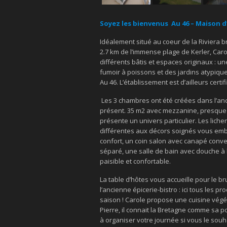
Soyez les bienvenus Au 46 – Maison d
Idéalement situé au coeur de la Riviera
2.7 km de l’immense plage de Kerler, Car
différents bâtis et espaces originaux : u
fumoir à poissons et des jardins atypiqu
Au 46. L’établissement est d’ailleurs certi
Les 3 chambres ont été créées dans l’anc
présent. 35 m2 avec mezzanine, presque
présente un univers particulier. Les lic
différentes aux décors soignés vous emb
confort, un coin salon avec canapé conver
séparé, une salle de bain avec douche à 
paisible et confortable.
La table d’hôtes vous accueille pour le br
l’ancienne épicerie-bistro : ici tous les pr
saison ! Carole propose une cuisine végé
Pierre, il connait la Bretagne comme sa 
à organiser votre journée si vous le souh