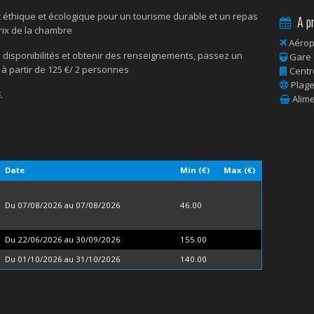
t éthique et écologique pour un tourisme durable et un repas
A pr
prix de la chambre
Aérop
s disponibilités et obtenir des renseignements, passez un
Gare 
f à partir de 125 €/ 2 personnes
Centre
Plage 
.
Alime
Date
Min (€)
Max (€)
Du 07/08/2026 au 07/08/2026
46.00
Du 22/06/2026 au 30/09/2026
155.00
Du 01/10/2026 au 31/10/2026
140.00