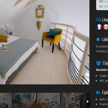
Co
Sit
Lang
Label
Ecolabe
Visitée 
Capa
Nombre
Salle
WC pr
Equi
Wifi /
Parki