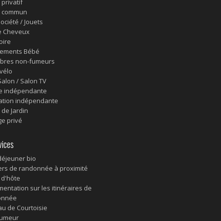
 privatif
n commun
ociété / Jouets
e Cheveux
oire
pements Bébé
bres non-fumeurs
 vélo
Salon / Salon TV
e indépendante
ation indépendante
 de Jardin
e privé
ices
 déjeuner bio
ers de randonnée à proximité
 d'hôte
entation sur les itinéraires de
onnée
au de Courtoisie
fumeur