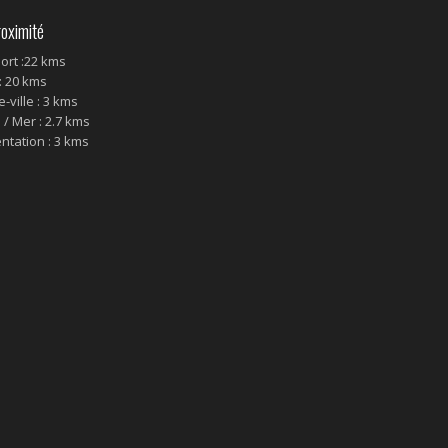
oximité
ort :22 kms
: 20 kms
-ville : 3 kms
/ Mer : 2.7 kms
ntation : 3 kms