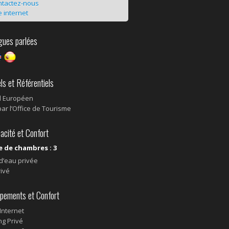
ntactez-nous
e internet
ues parlées
s et Référentiels
l Européen
par l’Office de Tourisme
cité et Confort
 de chambres : 3
 d’eau privée
ivé
pements et Confort
 Internet
ng Privé