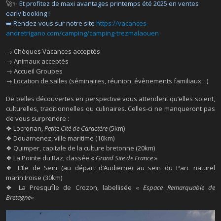
🚀✨
Et profitez de maxi avantages printemps été 2025 en ventes
early booking !
➡️ Rendez-vous sur notre site
https://vacances-
andretrigano.com/camping/camping-trezmalaouen
→ Chèques Vacances acceptés
→ Animaux acceptés
→ Accueil Groupes
→ Location de salles (séminaires, réunion, évènements familiaux…)
De belles découvertes en perspective vous attendent qu’elles soient,
culturelles, traditionnelles ou culinaires. Celles-ci ne manqueront pas
de vous surprendre :
❖ Locronan,
Petite Cité de Caractère
(5km)
❖ Douarnenez, ville maritime (10km)
❖ Quimper, capitale de la culture bretonne (20km)
❖ La Pointe du Raz, classée «
Grand Site de France
»
❖ L’Ile de Sein (au départ d’Audierne) au sein du Parc naturel
marin Iroise (30km)
❖ La Presqu’Île de Crozon, labellisée «
Espace Remarquable de
Bretagne
«