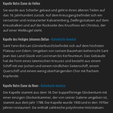
Kapelle Notre Dame du Hellen
Sie wurde aus Schiefer gebaut und geht in ihren älteren Teilen auf
das 16. Jahrhundert zurück. Auf dem Kreuzgang befindet sich ein
versetzter und restaurierter Kalvarienberg, Zwillingsstatuen auf dem
Kreuzbalken und auf der Rückseite des Kruzifixes ein Christus, der
auf einer Weltkugel steht.
Kapelle des Heiligen Johannes Botlan -
Karteikarte Inventar
Sant Yann-Bot-Lan (Ginsterbusch) befindet sich auf dem höchsten
Plateau von Edern. Umgeben von seinem Baumhain beherrscht Sant
Jean das Land Glazik von Locronan bis Kerfeunteun. Das Gebäude
hat die Form eines lateinischen Kreuzes und besteht aus einem
Schiff mit vier Jochen und einem nördlichen Seitenschiff, einem
Querschiff und einem wenig überhängenden Chor mit flachem
Kopfende.
Kapelle Notre Dame du Niver -
Karteikarte Inventar
Die Kapelle stammt aus dem 18. Der kuppelförmige Glockenturm mit
einer einzigen Glockenkammer, der von seiner Galerie umgeben ist,
stammt aus dem Jahr 1788. Die Kapelle wurde 1900 und in den 1970er
Jahren restauriert. Sie enthält zahlreiche polychrome Holzstatuen.