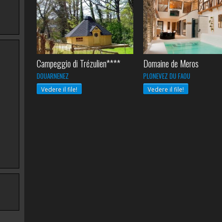
Campeggio di Trézulien****
Domaine de Meros
DOUARNENEZ
PLONEVEZ DU FAOU
Vedere il file!
Vedere il file!