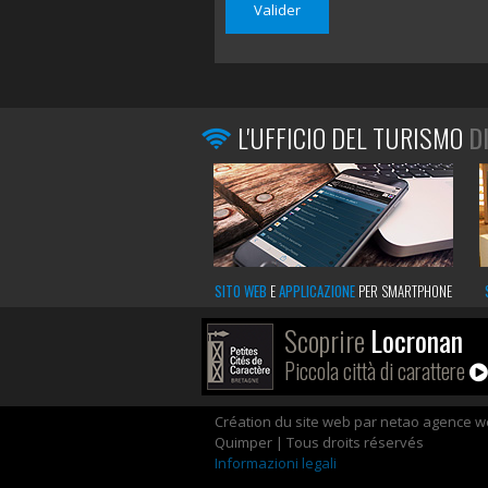
L'UFFICIO DEL TURISMO
D
SITO WEB
E
APPLICAZIONE
PER SMARTPHONE
Scoprire
Locronan
Piccola città di carattere
Création du site web par netao agence 
Quimper | Tous droits réservés
Informazioni legali