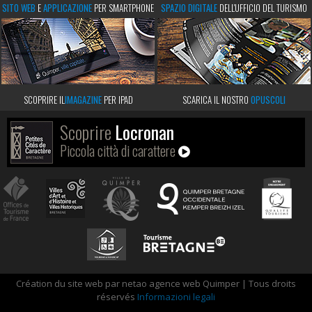
SITO WEB
E
APPLICAZIONE
PER SMARTPHONE
SPAZIO DIGITALE
DELL'UFFICIO DEL TURISMO
SCOPRIRE IL
IMAGAZINE
PER IPAD
SCARICA IL NOSTRO
OPUSCOLI
Scoprire
Locronan
Piccola città di carattere
Création du site web par netao agence web Quimper | Tous droits
réservés
Informazioni legali