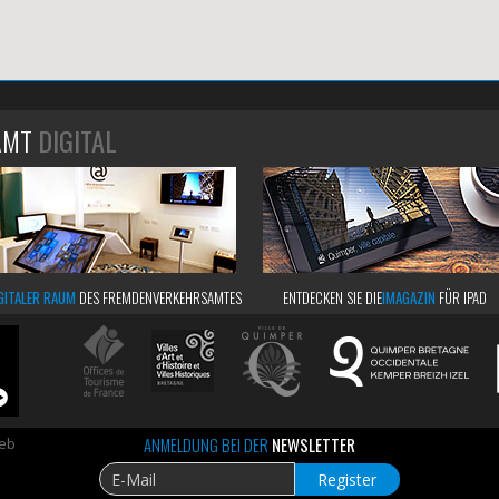
AMT
DIGITAL
GITALER RAUM
DES FREMDENVERKEHRSAMTES
ENTDECKEN SIE DIE
IMAGAZIN
FÜR IPAD
ANMELDUNG BEI DER
NEWSLETTER
web