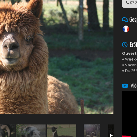
07 8
Gesp
Eröf
Ouvert 
♦ Week-
♦ Vacanc
♦ Du 25/
Vid