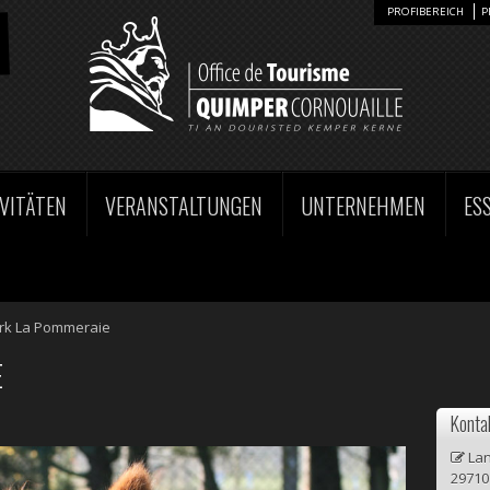
PROFIBEREICH
P
VITÄTEN
VERANSTALTUNGEN
UNTERNEHMEN
ESS
rk La Pommeraie
E
Konta
Lan
29710