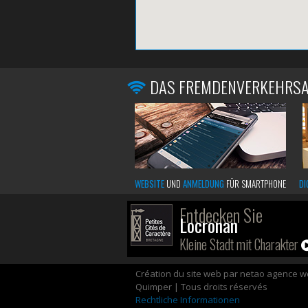
DAS FREMDENVERKEHRS
WEBSITE
UND
ANMELDUNG
FÜR SMARTPHONE
DI
Entdecken Sie
Locronan
Kleine Stadt mit Charakter
Création du site web par netao agence 
Quimper | Tous droits réservés
Rechtliche Informationen