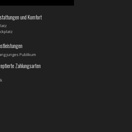
tattungen und Komfort
latz
ickplatz
stleistungen
ng junges Publikum
ptierte Zahlungsarten
ck