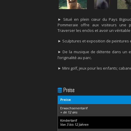
► Situé en plein cœur du Pays Bigoude
Pommeraie
offre aux visiteurs une
Traverser les enclos et avoir un véritable
►
Sculptures et exposition de peintures 
► De la musique de détente dans un es
l’originalité au parc.
► Mini golf, jeux pour les enfants; caban
Preise
Preise
Erwachsenentarif
+ de 12 ans
Kindertarif
Von 3 bis 12 Jahren