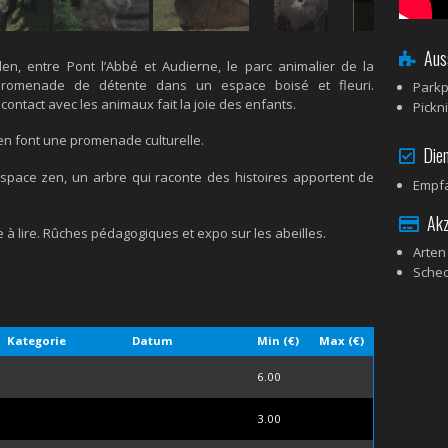
Auss
n, entre Pont l’Abbé et Audierne, le parc animalier de la
 promenade de détente dans un espace boisé et fleuri.
Parkp
 contact avec les animaux fait la joie des enfants.
Pickn
en font une promenade culturelle.
Dien
pace zen, un arbre qui raconte des histoires apportent de
Empfa
Akze
e à lire. Rûches pédagogiques et expo sur les abeilles.
Arten
Sche
Kategorie
Datum
Min (€)
Max (€)
6.00
3.00