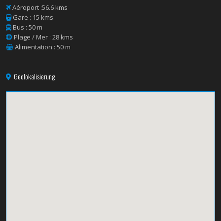
Aéroport :56.6 kms
Gare : 15 kms
Bus : 50 m
Plage / Mer : 28 kms
Alimentation : 50 m
Geolokalisierung