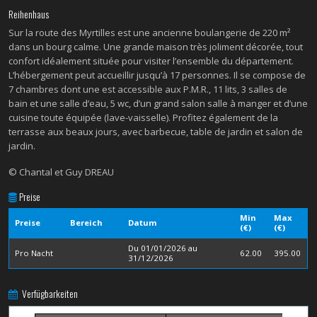
Reihenhaus
Sur la route des Myrtilles est une ancienne boulangerie de 220 m²
dans un bourg calme. Une grande maison très joliment décorée, tout
confort idéalement située pour visiter l’ensemble du département.
L’hébergement peut accueillir jusqu’à 17 personnes. Il se compose de
7 chambres dont une est accessible aux P.M.R., 11 lits, 3 salles de
bain et une salle d’eau, 5 wc, d’un grand salon salle à manger et d’une
cuisine toute équipée (lave-vaisselle). Profitez également de la
terrasse aux beaux jours, avec barbecue, table de jardin et salon de
jardin.
© Chantal et Guy DREAU
Preise
Min
Max
Preise
Bereich
Datum
(€)
(€)
Du 01/01/2026 au
Pro Nacht
62.00
395.00
31/12/2026
Verfügbarkeiten