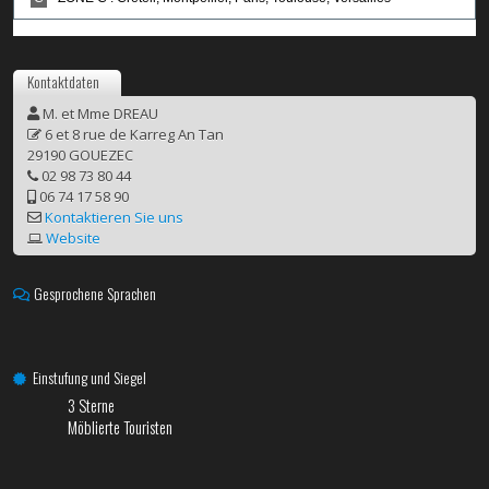
Kontaktdaten
M. et Mme DREAU
6 et 8 rue de Karreg An Tan
29190 GOUEZEC
02 98 73 80 44
06 74 17 58 90
Kontaktieren Sie uns
Website
Gesprochene Sprachen
Einstufung und Siegel
3 Sterne
Möblierte Touristen