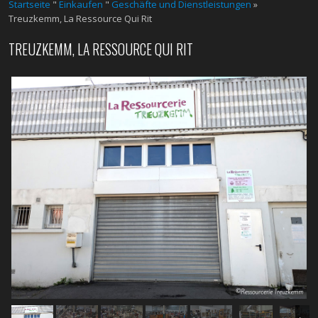
Startseite
"
Einkaufen
"
Geschäfte und Dienstleistungen
»
Treuzkemm, La Ressource Qui Rit
TREUZKEMM, LA RESSOURCE QUI RIT