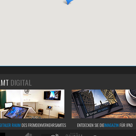
AMT
DIGITAL
GITALER RAUM
DES FREMDENVERKEHRSAMTES
ENTDECKEN SIE DIE
IMAGAZIN
FÜR IPAD