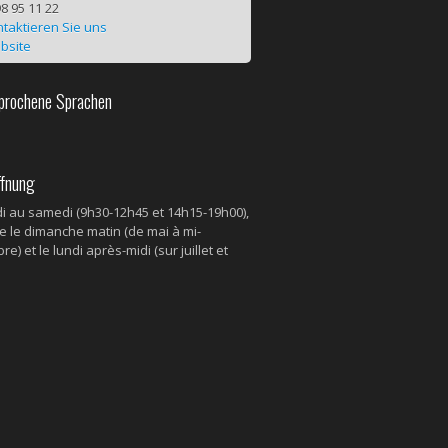
8 95 11 22
taktieren Sie uns
bsite
rochene Sprachen
fnung
i au samedi (9h30-12h45 et 14h15-19h00),
e le dimanche matin (de mai à mi-
e) et le lundi après-midi (sur juillet et