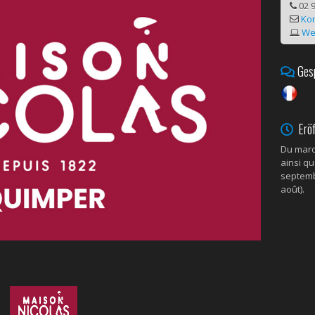
02 9
Kon
We
Gesp
Eröf
Du mard
ainsi qu
septembr
août).