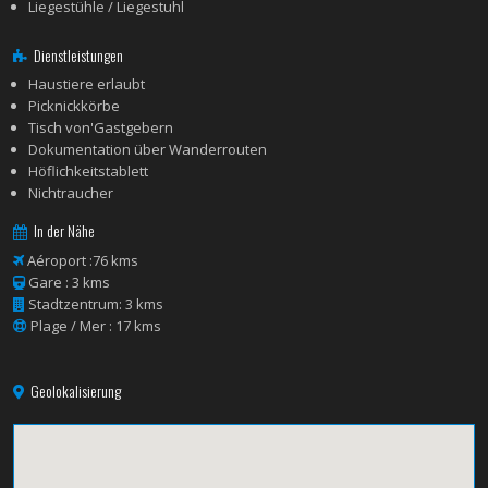
Liegestühle / Liegestuhl
Dienstleistungen
Haustiere erlaubt
Picknickkörbe
Tisch von'Gastgebern
Dokumentation über Wanderrouten
Höflichkeitstablett
Nichtraucher
In der Nähe
Aéroport :76 kms
Gare : 3 kms
Stadtzentrum: 3 kms
Plage / Mer : 17 kms
Geolokalisierung