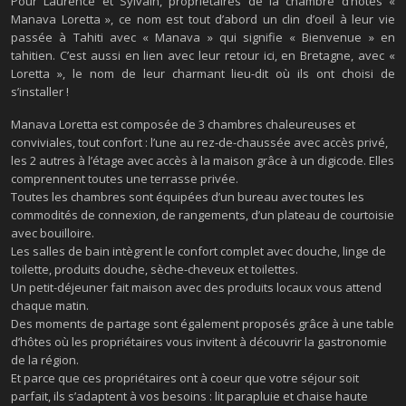
Pour Laurence et Sylvain, propriétaires de la chambre d’hôtes «
Manava Loretta », ce nom est tout d’abord un clin d’oeil à leur vie
passée à Tahiti avec « Manava » qui signifie « Bienvenue » en
tahitien. C’est aussi en lien avec leur retour ici, en Bretagne, avec «
Loretta », le nom de leur charmant lieu-dit où ils ont choisi de
s’installer !
Manava Loretta est composée de 3 chambres chaleureuses et
conviviales, tout confort : l’une au rez-de-chaussée avec accès privé,
les 2 autres à l’étage avec accès à la maison grâce à un digicode. Elles
comprennent toutes une terrasse privée.
Toutes les chambres sont équipées d’un bureau avec toutes les
commodités de connexion, de rangements, d’un plateau de courtoisie
avec bouilloire.
Les salles de bain intègrent le confort complet avec douche, linge de
toilette, produits douche, sèche-cheveux et toilettes.
Un petit-déjeuner fait maison avec des produits locaux vous attend
chaque matin.
Des moments de partage sont également proposés grâce à une table
d’hôtes où les propriétaires vous invitent à découvrir la gastronomie
de la région.
Et parce que ces propriétaires ont à coeur que votre séjour soit
parfait, ils s’adaptent à vos besoins : lit parapluie et chaise haute