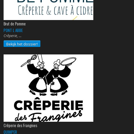
Brut de Pomme
PONT L ABBE
Crêperie,
Bekijk het dossier!
Crêperie des Frangines
QUIMPER