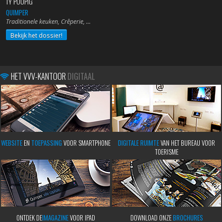
TY POUPIG
QUIMPER
Traditionele keuken, Crêperie,
Bekijk het dossier!
HET VVV-KANTOOR
DIGITAAL
WEBSITE
EN
TOEPASSING
VOOR SMARTPHONE
DIGITALE RUIMTE
VAN HET BUREAU VOOR
TOERISME
ONTDEK DE
IMAGAZINE
VOOR IPAD
DOWNLOAD ONZE
BROCHURES