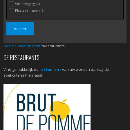
WIFI toegang
(7)
Plaats van zalen
(2)
Home
"
Waar te eten
"Restaurants
DE RESTAURANTS
Vind gemakkelijk de
restaurant
van uw wensen dankzij de
zoekcriteria hiernaast.