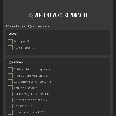
VERFIJN UW ZOEKOPDRACHT
10
restaurant(s) trouvé(s)
Steden:
Quimper
(9)
Pont-l'Abbé
(1)
Type keuken :
Cuisine bistronomique
(1)
Traditionele keuken
(29)
Gastronomische keuken
(5)
Keuken bistrot
(4)
Cuisine végétarienne
(14)
Vruchten van de zee
(12)
Poissons
(21)
Brasseries, Bistrots
(10)