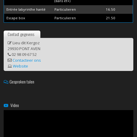
(8ans et+)
Entrée labyrinthe hanté
Particulieren
16.50
Escape box
Particulieren
21.50
Contact gegevens
Lieu dit Kergoz
29930 PONT AVEN
02 98 09 67 52
Contacteer ons
Website
Gesproken talen
Video