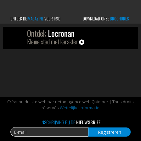
ONTDEK DE
IMAGAZINE
VOOR IPAD
DOWNLOAD ONZE
BROCHURES
Ontdek
Locronan
Kleine stad met karakter
Création du site web par netao agence web Quimper | Tous droits
réservés
Wettelijke informatie
INSCHRIJVING BIJ DE
NIEUWSBRIEF