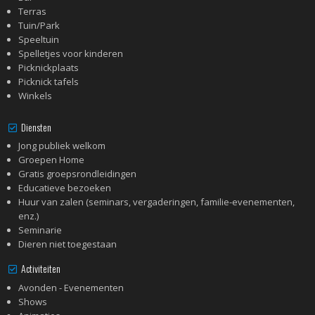
Terras
Tuin/Park
Speeltuin
Spelletjes voor kinderen
Picknickplaats
Picknick tafels
Winkels
Diensten
Jong publiek welkom
Groepen Home
Gratis groepsrondleidingen
Educatieve bezoeken
Huur van zalen (seminars, vergaderingen, familie-evenementen,
enz.)
Seminarie
Dieren niet toegestaan
Activiteiten
Avonden - Evenementen
Shows