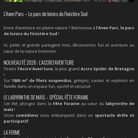
L’Aven Parc – Le parc de loisirs du Finistère Sud
Envie d’aventure en pleine nature ? Bienvenue à
l’Aven Parc
,
le parc
de loisirs du Finistère Sud
!
Ici, petits et grands partagent rires, découvertes fun et aventure au
cœur de la nature bretonne.
NOUVEAUTÉ 2026 : L’ACCRO’AVEN’TURE
Testez
l’Accro’Aven’ture
, le plus grand
Accro Spider de Bretagne
!
Sur
1800 m² de filets suspendus
, grimpez, sautez et explorez en
famille dans un espace fun, sportif et sécurisé.
LE LABYRINTHE DE MAÏS – SPÉCIAL FÊTE FORAINE
Cet été, plongez dans la
Fête foraine
au cœur du
labyrinthe de
maïs
!
Onze
comédiens
vous embarquent dans un
spectacle drôle et
participatif
.
LA FERME