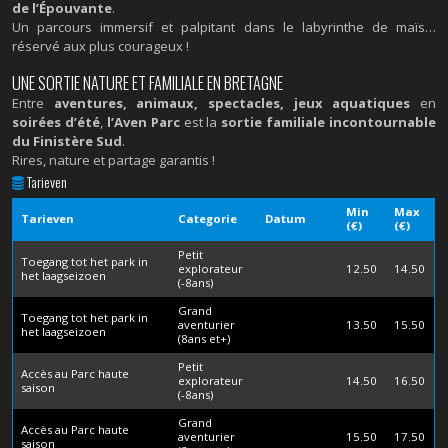
de l’Épouvante
.
Un parcours immersif et palpitant dans le labyrinthe de maïs…
réservé aux plus courageux !
UNE SORTIE NATURE ET FAMILIALE EN BRETAGNE
Entre
aventures, animaux, spectacles, jeux aquatiques
en
soirées d’été
,
l’Aven Parc
est la
sortie familiale incontournable
du Finistère Sud
.
Rires, nature et partage garantis !
Tarieven
Min
Max
Tarieven
Categorie
Datum
(€)
(€)
Petit
Toegang tot het park in
explorateur
12.50
14.50
het laagseizoen
(-8ans)
Grand
Toegang tot het park in
aventurier
13.50
15.50
het laagseizoen
(8ans et+)
Petit
Accès au Parc haute
explorateur
14.50
16.50
saison
(-8ans)
Grand
Accès au Parc haute
aventurier
15.50
17.50
saison