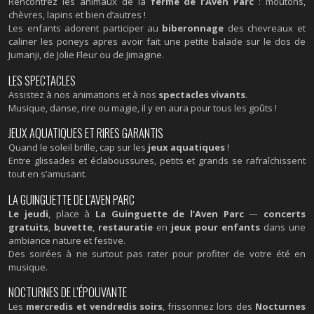
Rencontrez les animaux de la
ferme de l’Aven Parc
: moutons,
chèvres, lapins et bien d’autres !
Les enfants adorent participer au
biberonnage
des chevreaux et
caliner les poneys apres avoir fait une petite balade sur le dos de
Jumanji, de Jolie Fleur ou de Jimagine.
LES SPECTACLES
Assistez à nos animations et à nos
spectacles vivants
.
Musique, danse, rire ou magie, il y en aura pour tous les goûts !
JEUX AQUATIQUES ET RIRES GARANTIS
Quand le soleil brille, cap sur les
jeux aquatiques
!
Entre glissades et éclaboussures, petits et grands se rafraîchissent
tout en s’amusant.
LA GUINGUETTE DE L’AVEN PARC
Le jeudi
, place à
La Guinguette de l’Aven Parc
—
concerts
gratuits
,
buvette
,
restauratie
en
jeux pour enfants
dans une
ambiance nature et festive.
Des soirées à ne surtout pas rater pour profiter de votre été en
musique.
NOCTURNES DE L’ÉPOUVANTE
Les
mercredis et vendredis soirs
, frissonnez lors des
Nocturnes