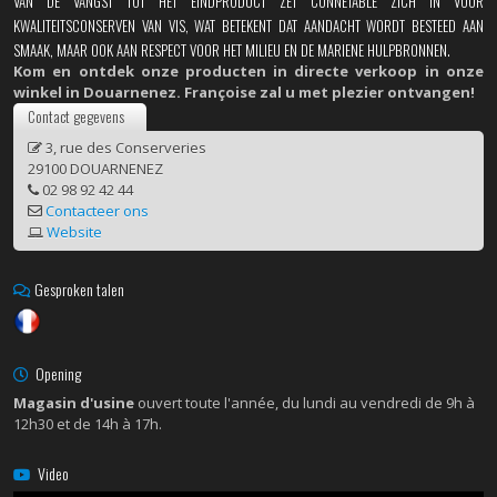
VAN DE VANGST TOT HET EINDPRODUCT ZET CONNÉTABLE ZICH IN VOOR
KWALITEITSCONSERVEN VAN VIS, WAT BETEKENT DAT AANDACHT WORDT BESTEED AAN
SMAAK, MAAR OOK AAN RESPECT VOOR HET MILIEU EN DE MARIENE HULPBRONNEN.
Kom en ontdek onze producten in directe verkoop in onze
winkel in Douarnenez. Françoise zal u met plezier ontvangen!
Contact gegevens
3, rue des Conserveries
29100 DOUARNENEZ
02 98 92 42 44
Contacteer ons
Website
Gesproken talen
Opening
Magasin d'usine
ouvert toute l'année, du lundi au vendredi de 9h à
12h30 et de 14h à 17h.
Video