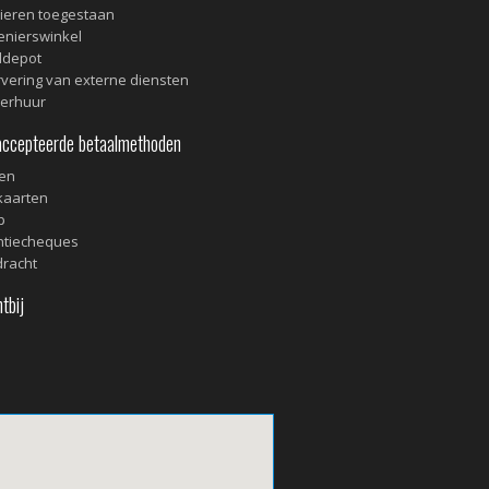
ieren toegestaan
enierswinkel
ddepot
vering van externe diensten
verhuur
cepteerde betaalmethoden
en
kaarten
p
ntiecheques
racht
tbij