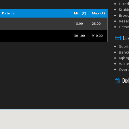
Huisd
Kruid
Datum
Min (€)
Max (€)
Broo
Reser
18.00
28.00
Fiets
301.00
910.00
Geac
Soort
Bank
Kijk o
Vaka
Overd
Dich