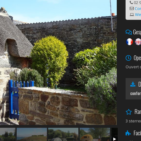
02 9
Con
We
Gesp
Ope
Ouvert 
Do
confor
Ran
3 sterre
Facil