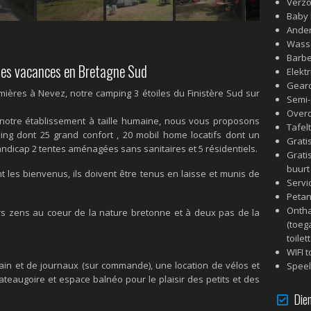
Verzo
Baby 
Ander
Wass
Barb
les vacances en Bretagne Sud
Elekt
Gearc
ères à Nevez, notre camping 3 étoiles du Finistère Sud sur
Semi-
Over
otre établissement à taille humaine, nous vous proposons
Tafel
ng dont 25 grand confort , 20 mobil home locatifs dont un
Grati
ndicap 2 tentes aménagées sans sanitaires et 5 résidentiels.
Grati
buurt
 les bienvenus, ils doivent être tenus en laisse et munis de
Servi
Petan
Ontha
rs zens au coeur de la nature bretonne et à deux pas de la
(toeg
toilet
WIFI 
in et de journaux (sur commande), une location de vélos et
Speel
teaugoire et espace balnéo pour le plaisir des petits et des
Dien