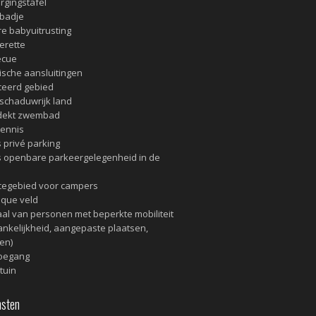
rgingstafel
badje
e babyuitrusting
erette
ecue
rische aansluitingen
eerd gebied
schaduwrijk land
dekt zwembad
tennis
s privé parking
s openbare parkeergelegenheid in de
cegebied voor campers
que veld
al van personen met beperkte mobiliteit
ankelijkheid, aangepaste plaatsen,
ten)
toegang
tuin
sten