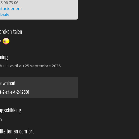
8 06 73 06
tacteer ons
bsite
roken talen
ning
du 11 avril au 25 septembre 2026
wnload
t-2-ch-ext-2-12501
gschikking
n
iteiten en comfort