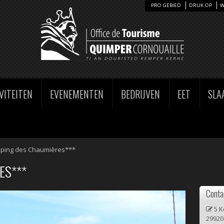
PRO GEBIED
DRUK OP
W
VITEITEN
EVENEMENTEN
BEDRIJVEN
EET
SLA
ping des Chaumières***
ES***
Conta
5 K
29920