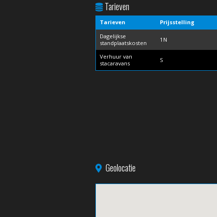
Tarieven
Tarieven
Prijsstelling
Dagelijkse
1N
standplaatskosten
Verhuur van
S
stacaravans
Geolocatie