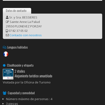
Datos de contacto
Sr. y Sra. BESSIERES
Sainte Anne La Palud
29550 PLONEVEZ PORZAY
07 82 37 05 02
Contacto con nosotros
Lenguas habladas
Clasificación y etiqueta
2 étoiles
Alojamiento turístico amueblado
Visitada por la Oficina de Turismo
Capacidad y comodidad
Número máximo de personas : 4
3 piezas