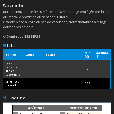
Casa unifamiliar
Maison individuelle à 600 mètres de la mer. Plage protégée par la loi
du littoral. A proximité du sentier du littoral.
Grande pièce à vivre au rez-de-chaussée, deux chambres à l’étage,
deux salles de bain.
© Dominique BESSIERES
Tarifas
Min
Máximo
Tarifas
Zona
Fecha
(€)
(€)
Tarif
semaine
575
juin et
septembre
Mi juillet à
625
mi août
Disponibilidad