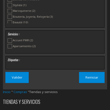
Styliste
(1)
Maroquinerie
(2)
Bisutería, Joyería, Relojería
(3)
Beauté
(10)
Mobiliario y Decoración
(1)
Servicios :
Antiquaires et Brocantes
(1)
Productores locales, Circuitos judiciales
(1)
Accueil PMR
(2)
Productos biológicos
(1)
Aparcamiento
(2)
Textil
(3)
Etiquetas :
Inicio
"
Compras
"Tiendas y servicios
TIENDAS Y SERVICIOS