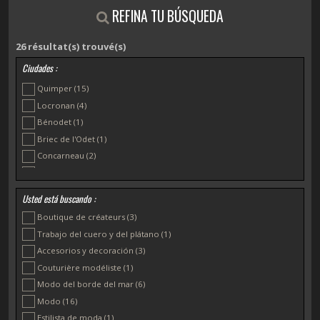
REFINA TU BÚSQUEDA
26
résultat(s) trouvé(s)
Ciudades :
Quimper
(15)
Locronan
(4)
Bénodet
(1)
Briec de l'Odet
(1)
Concarneau
(2)
Douarnenez
(1)
Loctudy
(1)
Usted está buscando :
Plomelín
(1)
Boutique de créateurs
(3)
Trabajo del cuero y del plátano
(1)
Accesorios y decoración
(3)
Couturière modéliste
(1)
Modo del borde del mar
(6)
Modo
(16)
Estilista de moda
(1)