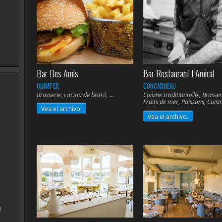
Bar Des Amis
Bar Restaurant L’Amiral
QUIMPER
CONCARNEAU
Brasserie, cocina de bistró,
Cuisine traditionnelle, Brasser
Fruits de mer, Poissons, Cuisi
Vea el archivo.
végétarienne,
Vea el archivo.
)