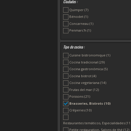
Ciudades :
Quimper
(7)
Bénodet
(1)
Concarneau
(1)
Penmarc'h
(1)
Tipo de cocina :
Cuisine bistronomique
(1)
Cocina tradicional
(29)
Cocina gastronómica
(5)
Cocina bistrot
(4)
Cocina vegetariana
(14)
Frutas del mar
(12)
Poissons
(21)
Brasseries, Bistrots
(10)
Crêperies
(10)
Restaurantes temáticos, Especialidades
(11
Petite restauration, Salons de thé
(12)