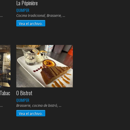
La Pépinière
QUIMPER
,
Cocina tradicional, Brasserie,
Vea el archivo.
 Tabac
O Bistrot
QUIMPER
,
Brasserie, cocina de bistró,
Vea el archivo.